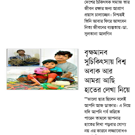
দেশের চিকিৎসক সমাজ তার
জীবন রক্ষার জন্য আপ্রাণ
প্রয়াস চালাচ্ছেন। নিশ্চয়ই
তিনি আবার ফিরে আসবেন
নিত্য জীবনের ব্যস্ততায়।ডা.
সুলতানা আলগিন
বৃক্ষমানব
সুচিকিৎসায় বিশ্ব
অবাক আর
আমরা আছি
হাতের লেখা নিয়ে
""ভালো ছাত্র ছিলেন বলেই
আপনি আজ ডাক্তার। এ নিয়ে
যদি আপনি গর্ব করিতে
পারেন তাহলে আপনার
হাতের লিখা পড়বার যোগ্য
নয় এর কারনে লজ্জাবোধও