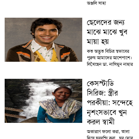
অঞ্জলি সাহা
ছেলেদের জন্য
মাঝে মাঝে খুব
মায়া হয়
কত অদ্ভুত বিচিত্র স্বভাবের
পুরুষ আমাদের আশেপাশে।
লিখৈছেন ডা. নাসিমুন নাহার
কেসস্টাডি
সিরিজ: স্ত্রীর
পরকীয়া: সন্দেহে
নৃশংসভাবে খুন
করল স্বামী
অকারণে ফলো করা, তালা
দিয়ে ঘরবন্দি করা , ঘর দোর