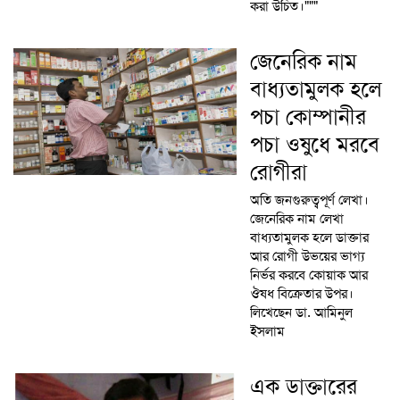
করা উচিত।"""
জেনেরিক নাম
বাধ্যতামুলক হলে
পচা কোম্পানীর
পচা ওষুধে মরবে
রোগীরা
অতি জনগুরুত্বপূর্ণ লেখা।
জেনেরিক নাম লেখা
বাধ্যতামুলক হলে ডাক্তার
আর রোগী উভয়ের ভাগ্য
নির্ভর করবে কোয়াক আর
ঔষধ বিক্রেতার উপর।
লিখেছেন ডা. আমিনুল
ইসলাম
এক ডাক্তারের