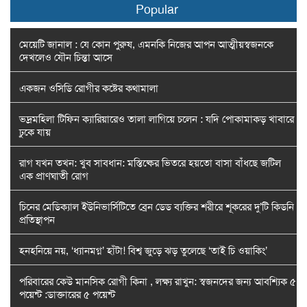
Popular
মেয়েটি জানাল : যে কোন পুরুষ, এমনকি নিজের আপন আত্মীয়স্বজনকে
দেখলেও যৌন চিন্তা আসে
একজন ওসিডি রোগীর কষ্টের কথামালা
ভদ্রমহিলা টিফিন ক্যারিয়ারেও তালা লাগিয়ে চলেন : যদি পোকামাকড় খাবারে
ঢুকে যায়
রাগ যখন তখন: খুব সাবধান: মস্তিষ্কের ভিতরে হয়তো বাসা বাঁধছে জটিল
এক প্রাণঘাতী রোগ
চিনের মেডিক্যাল ইউনিভার্সিটিতে ব্রেন ডেড ব্যক্তির শরীরে শূকরের দু’টি কিডনি
প্রতিস্থাপন
হনহনিয়ে নয়, ‘ধ্যানমগ্ন’ হাঁটা! বিশ্ব জুড়ে ঝড় তুলেছে ‘তাই চি ওয়াকিং’
পরিবারের কেউ মানসিক রোগী কিনা , লক্ষ্য রাখুন: স্বজনদের জন্য আবশ্যিক ৫
পয়েন্ট :ডাক্তারের ৫ পয়েন্ট