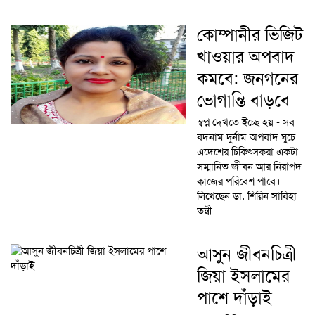
কোম্পানীর ভিজিট
খাওয়ার অপবাদ
কমবে: জনগনের
ভোগান্তি বাড়বে
স্বপ্ন দেখতে ইচ্ছে হয় - সব
বদনাম দুর্নাম অপবাদ ঘুচে
এদেশের চিকিৎসকরা একটা
সম্মানিত জীবন আর নিরাপদ
কাজের পরিবেশ পাবে।
লিখেছেন ডা. শিরিন সাবিহা
তন্বী
আসুন জীবনচিত্রী
জিয়া ইসলামের
পাশে দাঁড়াই