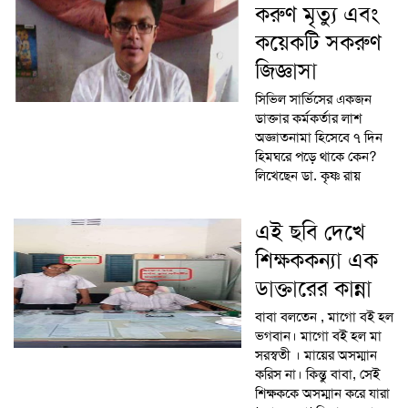
করুণ মৃত্যু এবং
কয়েকটি সকরুণ
জিজ্ঞাসা
সিভিল সার্ভিসের একজন
ডাক্তার কর্মকর্তার লাশ
অজ্ঞাতনামা হিসেবে ৭ দিন
হিমঘরে পড়ে থাকে কেন?
লিখেছেন ডা. কৃষ্ণ রায়
এই ছবি দেখে
শিক্ষককন্যা এক
ডাক্তারের কান্না
বাবা বলতেন , মাগো বই হল
ভগবান। মাগো বই হল মা
সরস্বতী । মায়ের অসম্মান
করিস না। কিন্তু বাবা, সেই
শিক্ষককে অসম্মান করে যারা