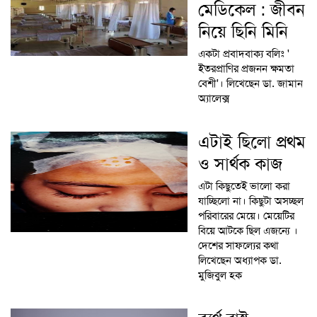
মেডিকেল : জীবন
নিয়ে ছিনি মিনি
একটা প্রবাদবাক্য বলিঃ '
ইতরপ্রাণির প্রজনন ক্ষমতা
বেশী'। লিখেছেন ডা. জামান
অ্যালেক্স
এটাই ছিলো প্রথম
ও সার্থক কাজ
এটা কিছুতেই ভালো করা
যাচ্ছিলো না। কিছুটা অসচ্ছল
পরিবারের মেয়ে। মেয়েটির
বিয়ে আটকে ছিল এজন্যে ।
দেশের সাফল্যের কথা
লিখেছেন অধ্যাপক ডা.
মুজিবুল হক