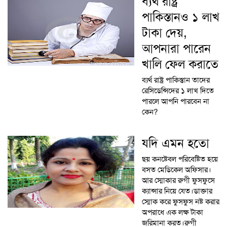
ব্যর্থ রাষ্ট্র
পাকিস্তানও ১ লাখ
টাকা দেয়,
আপনারা পারেন
খালি ফেল করাতে
ব্যর্থ রাষ্ট্র পাকিস্তান তাদের
রেসিডেন্সিদের ১ লাখ দিতে
পারলে আপনি পারবেন না
কেন?
যদি এমন হতো
ছয় কনষ্টেবল পরিবেষ্টিত হয়ে
বসত মেডিকেল অফিসার।
আর স্মোকার রুগী ফুসফুসে
ক্যান্সার নিয়ে যেত।ডাক্তার
স্মোক করে ফুসফুস নষ্ট করার
অপরাধে এক লক্ষ টাকা
জরিমানা করত।রুগী