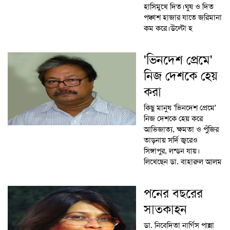
হাসিমুখে দিত।ঘুষ ও দিত
পঞ্চাশ হাজার যাতে জরিমানা
কম করে।উল্টো হ
'ভিনদেশ প্রেমে'
নিজ দেশকে হেয়
করা
কিছু মানুষ 'ভিনদেশ প্রেমে'
নিজ দেশকে হেয় করে
আভিজাত্য, ক্ষমতা ও পুঁজির
তাড়নায় সর্দি জ্বরেও
সিঙ্গাপুর, লন্ডন যায়।
লিখেছেন ডা. বাহারুল আলম
পনের বছরের
সাতকাহন
ডা. নিবেদিতা নার্গিস পান্না