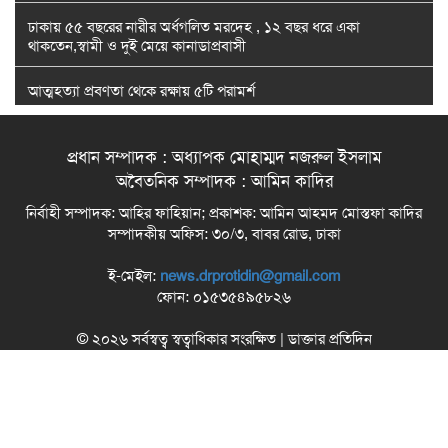
ঢাকায় ৫৫ বছরের নারীর অর্ধগলিত মরদেহ , ১২ বছর ধরে একা
থাকতেন,স্বামী ও দুই মেয়ে কানাডাপ্রবাসী
আত্মহত্যা প্রবণতা থেকে রক্ষায় ৫টি পরামর্শ
মা : বীকনের অফিসিয়াল মিউজিক ভিডিওতে আবারও বাঙালির মন জয় করে
নিলেন বাপ্পা সরকার
প্রধান সম্পাদক : অধ্যাপক মোহাম্মদ নজরুল ইসলাম
অবৈতনিক সম্পাদক : আমিন কাদির
মা : বীকনের অফিসিয়াল মিউজিক ভিডিওতে আবারও বাঙালির মন জয় করে
নির্বাহী সম্পাদক: আহির ফাহিয়ান; প্রকাশক: আমিন আহমদ মোস্তফা কাদির
নিলেন বাপ্পা সরকার
সম্পাদকীয় অফিস: ৩০/৩, বাবর রোড, ঢাকা
দীর্ঘ সময় ধরে বসে থাকার অভ্যাস: তাতে যতো আপদ বিপদ
ই-মেইল:
news.drprotidin@gmail.com
ফোন: ০১৫৩৫৪৯৫৮২৬
টম্যাটো খেলে অ্যাসিড রিফ্লাক্সের সমস্যা : কী কী বিষয় মাথায় রাখবেন
© ২০২৬ সর্বস্বত্ব স্বত্বাধিকার সংরক্ষিত | ডাক্তার প্রতিদিন
যৌবন ধরে রাখা না রোগমুক্তি? প্রাচীন চিকিৎসা নয়া মোড়কে
ইন্দ্রিয়ের জগাখিচুড়ি: চোখ যখন গন্ধ পায়, কানে জাগে স্বাদ!
কোন চিকিৎসায় মারণরোগ জয় করলেন ‘জুরাসিক পার্ক’ খ্যাত স্যাম নিল