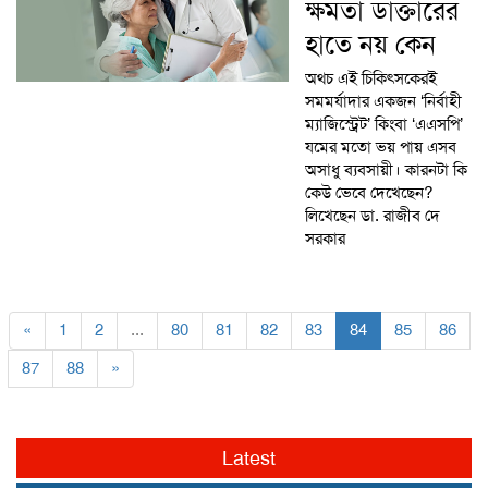
ক্ষমতা ডাক্তারের
হাতে নয় কেন
অথচ এই চিকিৎসকেরই
সমমর্যাদার একজন ‘নির্বাহী
ম্যাজিস্ট্রেট’ কিংবা ‘এএসপি’
যমের মতো ভয় পায় এসব
অসাধু ব্যবসায়ী। কারনটা কি
কেউ ভেবে দেখেছেন?
লিখেছেন ডা. রাজীব দে
সরকার
«
1
2
...
80
81
82
83
84
85
86
87
88
»
Latest