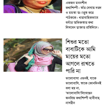
একজন মননশীল
কথাশিল্পী। তাঁর লেখায় দরদ
ও মমতা অাপ্লুত করে
পাঠককে। ধারাবাহিকভাবে
বর্নাঢ্য অভিজ্ঞতার কথা
লিখবেন ডাক্তার প্রতিদিনে।
শিশুর ম‌তো
বাবা‌টি‌কে আমি
মা‌য়ের ম‌তো
আগ‌লে রাখ‌তে
পা‌রি না
ভা‌লোবাসা এমনই, যা‌কে
ভা‌লোবা‌সি, তা‌কে কো‌নদিনই
বলা হয় না,
‘ভা‌লোবা‌সি!’লিখেছেন
জনপ্রিয় কথাশিল্পী হাবীবাহ্
নাসরীন