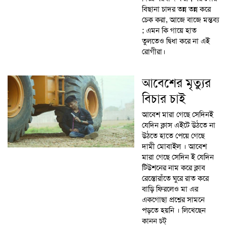
বিছানা চাদর তন্ন তন্ন করে
চেক করা, আজে বাজে মন্তব্য
; এমন কি গায়ে হাত
তুলতেও দ্বিধা করে না এই
রোগীরা।
আবেশের মৃত্যুর
বিচার চাই
আবেশ মারা গেছে সেদিনই
যেদিন ক্লাস এইটে উঠতে না
উঠতে হাতে পেয়ে গেছে
দামী মোবাইল । আবেশ
মারা গেছে সেদিন ই যেদিন
টিউশনের নাম করে ক্লাব
রেস্তোরাঁতে ঘুরে রাত করে
বাড়ি ফিরলেও মা এর
একগোছা প্রশ্নের সামনে
পড়তে হয়নি । লিখেছেন
কানন চট্