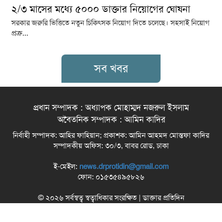
২/৩ মাসের মধ্যে ৫০০০ ডাক্তার নিয়োগের ঘোষনা
সরকার জরুরি ভিত্তিতে নতুন চিকিৎসক নিয়োগ দিতে চলেছে। সহসাই নিয়োগ
প্রক্র...
সব খবর
প্রধান সম্পাদক : অধ্যাপক মোহাম্মদ নজরুল ইসলাম
অবৈতনিক সম্পাদক : আমিন কাদির
নির্বাহী সম্পাদক: আহির ফাহিয়ান; প্রকাশক: আমিন আহমদ মোস্তফা কাদির
সম্পাদকীয় অফিস: ৩০/৩, বাবর রোড, ঢাকা
ই-মেইল:
news.drprotidin@gmail.com
ফোন: ০১৫৩৫৪৯৫৮২৬
© ২০২৬ সর্বস্বত্ব স্বত্বাধিকার সংরক্ষিত | ডাক্তার প্রতিদিন