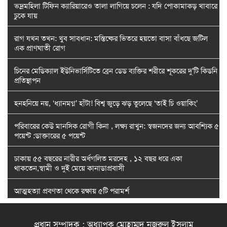
ভদ্রমহিলা টিফিন ক্যারিয়ারেও তালা লাগিয়ে চলেন : যদি পোকামাকড় খাবারে
ঢুকে যায়
রাগ যখন তখন: খুব সাবধান: মস্তিষ্কের ভিতরে হয়তো বাসা বাঁধছে জটিল
এক প্রাণঘাতী রোগ
চিনের মেডিক্যাল ইউনিভার্সিটিতে ব্রেন ডেড ব্যক্তির শরীরে শূকরের দু’টি কিডনি
প্রতিস্থাপন
হনহনিয়ে নয়, ‘ধ্যানমগ্ন’ হাঁটা! বিশ্ব জুড়ে ঝড় তুলেছে ‘তাই চি ওয়াকিং’
পরিবারের কেউ মানসিক রোগী কিনা , লক্ষ্য রাখুন: স্বজনদের জন্য আবশ্যিক ৫
পয়েন্ট :ডাক্তারের ৫ পয়েন্ট
ঢাকায় ৫৫ বছরের নারীর অর্ধগলিত মরদেহ , ১২ বছর ধরে একা
থাকতেন,স্বামী ও দুই মেয়ে কানাডাপ্রবাসী
আত্মহত্যা প্রবণতা থেকে রক্ষায় ৫টি পরামর্শ
মা : বীকনের অফিসিয়াল মিউজিক ভিডিওতে আবারও বাঙালির মন জয় করে
নিলেন বাপ্পা সরকার
প্রধান সম্পাদক : অধ্যাপক মোহাম্মদ নজরুল ইসলাম