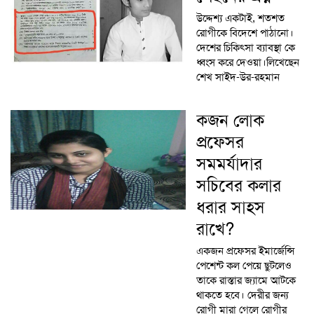
উদ্দেশ্য একটাই, শতশত
রোগীকে বিদেশে পাঠানো।
দেশের চিকিৎসা ব্যাবস্থা কে
ধ্বংস করে দেওয়া।লিখেছেন
শেখ সাইদ-উর-রহমান
কজন লোক
প্রফেসর
সমমর্যাদার
সচিবের কলার
ধরার সাহস
রাখে?
একজন প্রফেসর ইমার্জেন্সি
পেশেন্ট কল পেয়ে ছুটলেও
তাকে রাস্তার জ্যামে আটকে
থাকতে হবে। দেরীর জন্য
রোগী মারা গেলে রোগীর