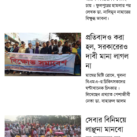
চায় । ফুলপুরের হামলার পর
লেখক ডা. নাসিমুন নাহারের
বিক্ষুব্ধ ভাবনা।
প্রতিবাদও করা
হল, সরকারেরও
দাবী মানা লাগল
না
মাঘের মিষ্টি রোদে, খুলনা
বিএমএ–র চিকিৎসকদের
ঘন্টাখানেক চিৎকার ।
লিখেছেন প্রখ্যাত পেশাজীবী
নেতা ডা. বাহারুল আলম
সেবার বিনিময়ে
লাঞ্ছনা মানবো