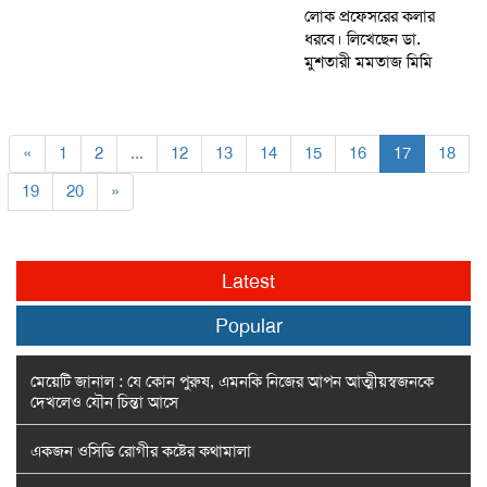
লোক প্রফেসরের কলার
ধরবে। লিখেছেন ডা.
মুশতারী মমতাজ মিমি
«
1
2
...
12
13
14
15
16
17
18
19
20
»
Latest
Popular
মেয়েটি জানাল : যে কোন পুরুষ, এমনকি নিজের আপন আত্মীয়স্বজনকে
দেখলেও যৌন চিন্তা আসে
একজন ওসিডি রোগীর কষ্টের কথামালা