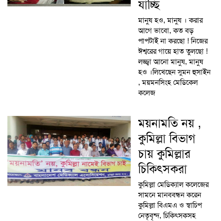
যাচ্ছি
মানুষ হও, মানুষ । করার
আগে ভাবো, কত বড়
পাপটাই না করছো ! নিজের
ঈশ্বরের গায়ে হাত তুলছো !
লজ্জ্বা আনো মানুষ, মানুষ
হও ।লিখেছেন সুমন হুসাইন
, ময়মনসিংহ মেডিকেল
কলেজ
ময়নামতি নয় ,
কুমিল্লা বিভাগ
চায় কুমিল্লার
চিকিৎসকরা
কুমিল্লা মেডিক্যাল কলেজের
সামনে মানববন্ধন করেন
কুমিল্লা বিএমএ ও স্বাচিপ
নেতৃবৃন্দ, চিকিৎসকসহ