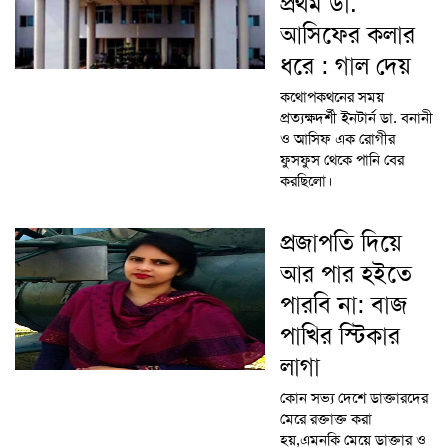
প্রথম ডা.
আসিফের কলার
ধরে : গাল দেয়
কথোপকথনের সময়
প্রত্যক্ষদর্শী ইনটার্ন ডা. বনানী
ও আসিফ এক রোগীর
ফুসফুস থেকে পানি বের
করছিলো।
প্রজাপতি দিয়ে
আর পার হইতে
পারবি না: বাজ
পাখির স্টিকার
লাগা
কোন সভ্য দেশে ডাক্তারদের
মেরে রক্তাক্ত করা
হয়,এমনকি মেয়ে ডাক্তার ও