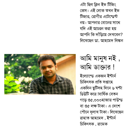
এটা ছিল ক্লিন ইভ টিজিং
কেস। এই লোক তখন ইভ
টিজার, রোগীর এটেন্ডেন্ট
নয়। আপনার বোনের সাথে
যদি এই আচরন করা হয়
আপনি কি দাঁড়িয়ে দেখবেন?
লিখেছেন ডা. আহমেদ লিঙ্কন
আমি মানুষ নই ,
আমি ডাক্তার !
ইংল্যান্ডে একজন ইন্টার্ন
চিকিৎসক প্রতি সপ্তাহে
একদিন ছুটিসহ দিনে ৬ ঘন্টা
ডিউটি করে !বার্ষিক বেতন
গড়ে ৩৫,০০০হাজার পাউন্ড
বা ৩৫ লক্ষ টাকা। এ দেশে
পৌনে দুলাখ টাকা। লিখেছেন
রাহাত আহমেদ , ইন্টার্ন
চিকিৎসক , রামেক