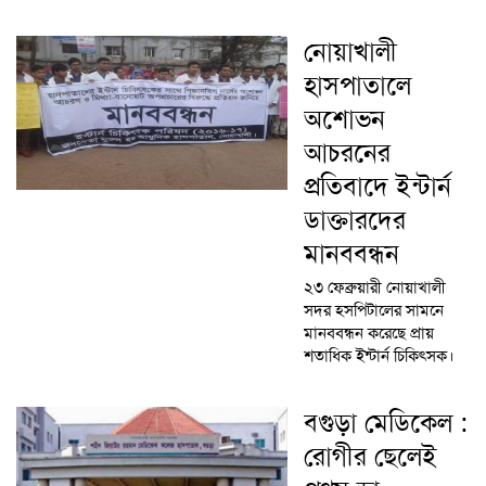
নোয়াখালী
হাসপাতালে
অশোভন
আচরনের
প্রতিবাদে ইন্টার্ন
ডাক্তারদের
মানববন্ধন
২৩ ফেব্রুয়ারী নোয়াখালী
সদর হসপিটালের সামনে
মানববন্ধন করেছে প্রায়
শতাধিক ইন্টার্ন চিকিৎসক।
বগুড়া মেডিকেল :
রোগীর ছেলেই