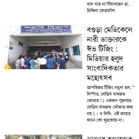
বাদ যায় না?লিখেছেন ডা.
মিথিলা ফেরদৌস
বগুড়া মেডিকেলে
নারী ডাক্তারকে
ঈভ টিজিং :
মিডিয়ার হলুদ
সাংবাদিকতার
মহোৎসব
আপত্তিকর টিজিং নমুনা হল, "
সিস্টার, লেডিস বাথরুম
কোথায় ! ( একজন পুরুষের
লেডিস বাথরুম খোঁজার কথা
নয় ) । ও দিদি, এই রুমের
ফ্যান তো ঘুরতেছে না।