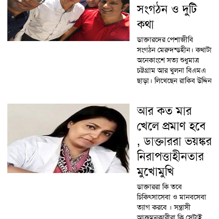
সংগঠন ও দুটি
কথা
ডাক্তারদের পেশাজীবি
সংগঠন মেরুদন্ডহীন। কথাটা
অনেকাংশে সত্য শুধুমাত্র
চট্টগ্রাম আর খুলনা বিএমএ
ছাড়া। লিখেছেন রাকিব উদ্দিন
আর কত মার
খেলে প্রমাণ হবে
, ডাক্তাররা ভয়ঙ্কর
নিরাপত্তাহীনতার
মুখোমুখি
ডাক্তাররা কি তবে
চিকিৎসাসেবা ও মানবসেবা
ত্যাগ করবে । সন্ত্রাসী
আক্রমনকারীরা কি সেটাই