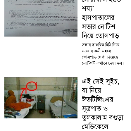
শয্যা
হাসপাতালের
সভার নোটিশ
নিয়ে তোলপাড়
সভার দাপ্তরিক চিঠি নিয়ে
ডাক্তার-কর্মী মহলে
তোলপাড় দেখা দিয়েছে।
নোটিশটি এখানে দেয়া হল।
এই সেই সুইচ,
যা নিয়ে
ঈভটিজিংএর
সূত্রপাত ও
তুলকালাম বগুড়া
মেডিকেলে