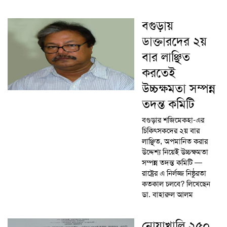
বগুড়ায়
ডাক্তারদের ২য়
বার লাঞ্ছিত
করতেই
উচ্চক্ষমতা সম্পন্ন
তদন্ত কমিটি
বগুড়ার শজিমেকহা-এর
চিকিৎসকদের ২য় বার
লাঞ্ছিত, অপমানিত করার
উদ্দেশ্য নিয়েই উচ্চক্ষমতা
সম্পন্ন তদন্ত কমিটি —
রাষ্ট্রের এ নির্লজ্জ নিষ্ঠুরতা
কতকাল চলবে? লিখেছেন
ডা. বাহারুল আলম
নোয়াখালি ২৫০