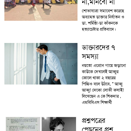
না,মানবো না
শোভাযাত্রা সমাবেশ করেছে
অব্যাহত ডাক্তার নির্যাতন ও
ডা. শর্মিষ্ঠা-ডা কাঁকনকে
হত্যাচেষ্টার প্রতিবাদে।
ডাক্তারদের ৭
সমস্যা
নয়তো এপ্রোন গায়ে জড়ানো
কাউকে দেখলেই আব্বুর
কোলে থাকা ২ বছরের
পিচ্চিও বলে উঠবে, " আব্বু
আব্বু! দেকো লোভী কসাই!
লিখেছেন এ কে শিকদার ,
এমবিবিএস শিক্ষার্থী
প্রশ্নপত্রের
পেছনের প্রশ্ন