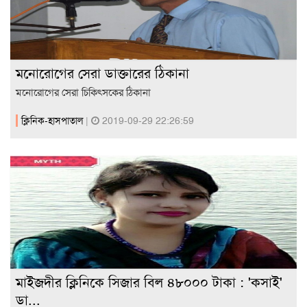
মনোরোগের সেরা ডাক্তারের ঠিকানা
মনোরোগের সেরা চিকিৎসকের ঠিকানা
ক্লিনিক-হাসপাতাল
|
2019-09-29 22:26:59
মাইজদীর ক্লিনিকে সিজার বিল ৪৮০০০ টাকা : ‌'কসাই'
ডা...