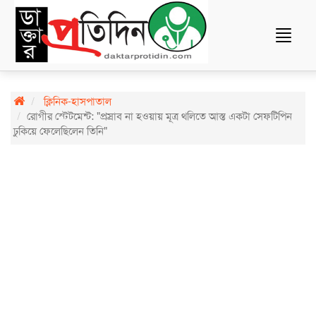
Toggle
navigat
ক্লিনিক-হাসপাতাল
রোগীর স্টেটমেন্ট: "প্রস্রাব না হওয়ায় মূত্র থলিতে আস্ত একটা সেফটিপিন
ঢুকিয়ে ফেলেছিলেন তিনি"