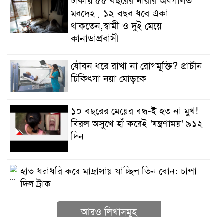
ঢাকায় ৫৫ বছরের নারীর অর্ধগলিত
মরদেহ , ১২ বছর ধরে একা
থাকতেন,স্বামী ও দুই মেয়ে
কানাডাপ্রবাসী
যৌবন ধরে রাখা না রোগমুক্তি? প্রাচীন
চিকিৎসা নয়া মোড়কে
১০ বছরের মেয়ের বন্ধ-ই হত না মুখ!
বিরল অসুখে হাঁ করেই 'যন্ত্রণাময়' ৯১২
দিন
হাত ধরাধরি করে মাদ্রাসায় যাচ্ছিল তিন বোন: চাপা
দিল ট্রাক
আরও লিখাসমুহ