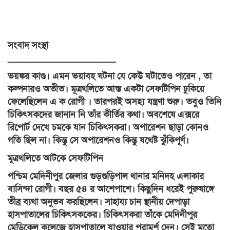
সংবাদ সংস্থা
_____________________
ভয়ঙ্কর কাণ্ড। এমন ভয়াবহ ঘটনা যে কেউ ঘটাতেও পারেন , তা
কল্পনারও অতীত। মূত্রথলিতে আস্ত একটা সেফটিপিন ঢুকিয়ে
ফেলেছিলেন এ ক রোগী । তারপরই অসহ্য যন্ত্রণা শুরু। তবুও তিনি
চিকিৎসকদের জানান নি তাঁর কীর্তির কথা। অবশেষে এক্সরে
রিপোর্ট দেখে চমকে যান চিকিৎসকরা। অপারেশন ছাড়া কোনও
গতি ছিল না। কিন্তু সে অপারেশনও কিন্তু যথেষ্ট ঝুঁকিপূর্ণ।
মূত্রথলিতে আটকে সেফটিপিন
পশ্চিম মেদিনীপুর জেলার গুড়গুড়িপাল থানার মনিদহ এলাকার
বাসিন্দা রোগী। বছর ৫৪ র আশেপাশে। কিছুদিন ধরেই পুরুষাঙ্গে
তীব্র ব্যথা অনুভব করছিলেন। সাহায্য চান স্থানীয় দেপাড়া
হাসপাতালের চিকিৎসককের। চিকিৎসকরা তাঁকে মেদিনীপুর
মেডিকেল কলেজে হাসপাতালে যাওয়ার পরামর্শ দেন। সেই মতো