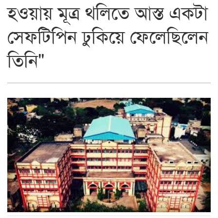
হওয়ায় মূত্র থলিতে আস্ত একটা
সেফটিপিন ঢুকিয়ে ফেলেছিলেন
তিনি"