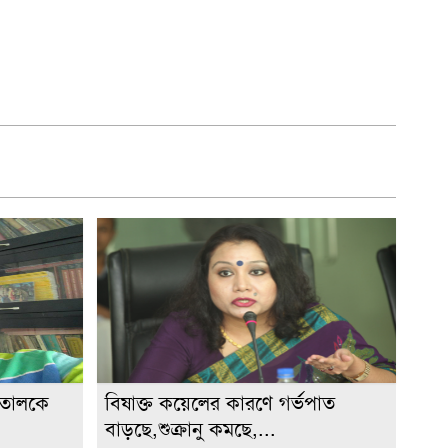
াতালকে
বিষাক্ত কয়েলের কারণে গর্ভপাত
বাড়ছে,শুক্রানু কমছে,...