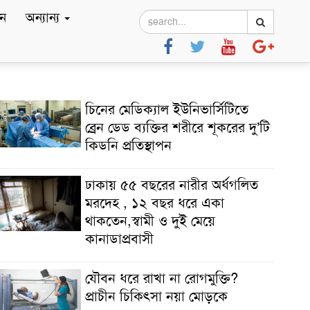
ে
অন্যান্য
চিনের মেডিক্যাল ইউনিভার্সিটিতে
ব্রেন ডেড ব্যক্তির শরীরে শূকরের দু’টি
কিডনি প্রতিস্থাপন
ঢাকায় ৫৫ বছরের নারীর অর্ধগলিত
মরদেহ , ১২ বছর ধরে একা
থাকতেন,স্বামী ও দুই মেয়ে
কানাডাপ্রবাসী
যৌবন ধরে রাখা না রোগমুক্তি?
প্রাচীন চিকিৎসা নয়া মোড়কে