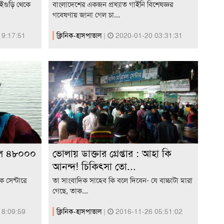
ইগুড়ি থেকে
বাংলাদেশের একজন প্রখ্যাত গাইনি বিশেষজ্ঞর
গবেষণায় জানা গেল চা...
19:17:51
ক্লিনিক-হাসপাতাল
|
2020-01-20 03:31:31
বিল ৪৮০০০
ভোলায় ডাক্তার গ্রেপ্তার : আহা কি
আনন্দ! চিকিৎসা তো...
 সেন্টারে
তা সাংবাদিক সাহেব কি বলে দিবেন- যে বাচ্চাটা মারা
গেছে, তাক...
18:09:59
ক্লিনিক-হাসপাতাল
|
2016-11-26 05:51:02