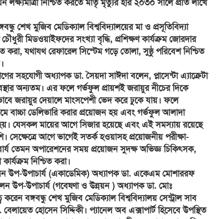
ন লক্ষ্যমাত্রা নিশ্চিত করতে মাতৃ মৃত্যুর হার ২০৩০ সালে প্রতি লাখে
বন্ধু শেখ মুজিব মেডিক্যাল বিশ্ববিদ্যালয়ের মা ও প্রসূতিবিদ্যা
ৌধুরী মিডওয়াইফদের সংখ্যা বৃদ্ধি, প্রশিক্ষণ কার্যক্রম জোরদার
িত করা, যথাযথ রেফারেল সিস্টেম গড়ে তোলা, সুষ্ঠু পরিবেশ নিশ্চিত
ন।
াগের সহযোগী অধ্যাপক ডা. সৈয়দা সাঈদা বলেন, প্লাসেন্টা এ্যাক্রেটা
র্ভাবস্থার অন্যতম। এর ফলে গর্ভফুল প্রায়শই জরায়ুর নীচের দিকে
ভাবে জরায়ুর দেয়ালে মাংসপেশী ভেদ করে ঢুকে যায়। ফলে
মে বাচ্চা ডেলিভারি করার প্রয়োজন হয় এবং গর্ভফুল আলাদা
রণ হয়। যেসকল মায়ের আগে সিজার হয়েছে এবং এই সমস্যায় রয়েছে
শি। সেক্ষেত্রে আগে ভাগেই সতর্ক হওয়াসহ প্রয়োজনীয় পরীক্ষা-
িবার্য তেমন অপারেশনের সময় প্রয়োজন সুদক্ষ অভিজ্ঞ চিকিৎসক,
 কার্যক্রম নিশ্চিত করা।
লেন উপ-উপাচার্য (একাডেমিক) অধ্যাপক ডা. একেএম মোশাররফ
েন উপ-উপাচার্য (গবেষণা ও উন্নয়ন ) অধ্যাপক ডা. মোঃ
করেন বঙ্গবন্ধু শেখ মুজিব মেডিক্যাল বিশ্ববিদ্যালয় সেন্ট্রাল সাব
 বেলায়েত হোসেন সিদ্দিকী। প্যানেল অব এক্সাপার্ট হিসেবে উপস্থিত