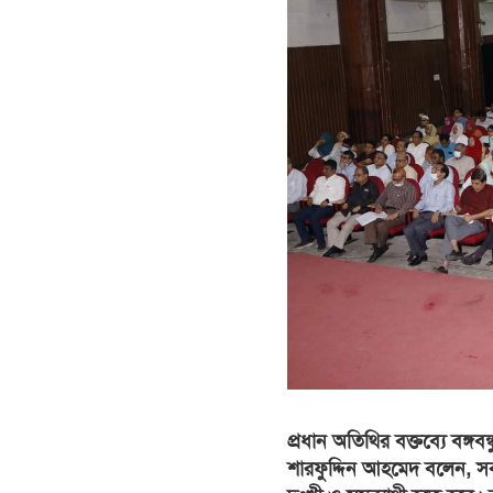
প্রধান অতিথির বক্তব্যে বঙ্গব
শারফুদ্দিন আহমেদ বলেন, স