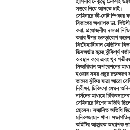
হাসিনার নেতৃত্বে টেকসই উন্নয়
সত্তরে নিয়ে আসতে চাই।
সেমিনারে কী-নোট স্পিকার বঙ্গ
বিভাগের অধ্যাপক ডা. শিউলী চ
করা, প্রয়োজনীয় দক্ষতা নিশ্চ
করার উপর গুরুত্বারোপ করে
ফিটোম্যার্টানাল মেডিসিন বিভ
ডিসঅর্ডার হচ্ছে ঝুঁকিপূর্ণ গ
অবস্থান করে এবং খুব গভীর
সিজারিয়ান অপারেশনের মাধ্য
হওয়ার সময় প্রচুর রক্তক্ষ
তাদের ঝুঁকির মাত্রা আরো বে
নিরীক্ষা, চিকিৎসা যেমন অন
নার্সদের মাধ্যমে চিকিৎসাসেবা
সেমিনারে বিশেষ অতিথি ছি
হোসেন। সম্মানিত অতিথি ছিল
মনিরুজ্জামান খান। সভাপতিত্ব 
কমিটির আহ্বায়ক অধ্যাপক ডা.