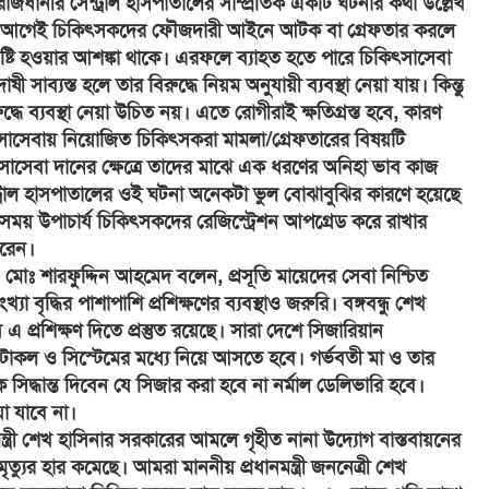
রাজধানীর সেন্ট্রাল হাসপাতালের সাম্প্রতিক একটি ঘটনার কথা উল্লেখ
তের আগেই চিকিৎসকদের ফৌজদারী আইনে আটক বা গ্রেফতার করলে
লা সৃষ্টি হওয়ার আশঙ্কা থাকে। এরফলে ব্যাহত হতে পারে চিকিৎসাসেবা
ী সাব্যস্ত হলে তার বিরুদ্ধে নিয়ম অনুযায়ী ব্যবস্থা নেয়া যায়। কিন্তু
দ্ধে ব্যবস্থা নেয়া উচিত নয়। এতে রোগীরাই ক্ষতিগ্রস্ত হবে, কারণ
াসেবায় নিয়োজিত চিকিৎসকরা মামলা/গ্রেফতারের বিষয়টি
সাসেবা দানের ক্ষেত্রে তাদের মাঝে এক ধরণের অনিহা ভাব কাজ
্ট্রাল হাসপাতালের ওই ঘটনা অনেকটা ভুল বোঝাবুঝির কারণে হয়েছে
ময় উপাচার্য চিকিৎসকদের রেজিস্ট্রেশন আপগ্রেড করে রাখার
করেন।
. মোঃ শারফুদ্দিন আহমেদ বলেন, প্রসূতি মায়েদের সেবা নিশ্চিত
 বৃদ্ধির পাশাপাশি প্রশিক্ষণের ব্যবস্থাও জরুরি। বঙ্গবন্ধু শেখ
য় এ প্রশিক্ষণ দিতে প্রস্তুত রয়েছে। সারা দেশে সিজারিয়ান
্রটোকল ও সিস্টেমের মধ্যে নিয়ে আসতে হবে। গর্ভবতী মা ও তার
ক সিদ্ধান্ত দিবেন যে সিজার করা হবে না নর্মাল ডেলিভারি হবে।
া যাবে না।
ন্ত্রী শেখ হাসিনার সরকারের আমলে গৃহীত নানা উদ্যোগ বাস্তবায়নের
মৃত্যুর হার কমেছে। আমরা মাননীয় প্রধানমন্ত্রী জননেত্রী শেখ