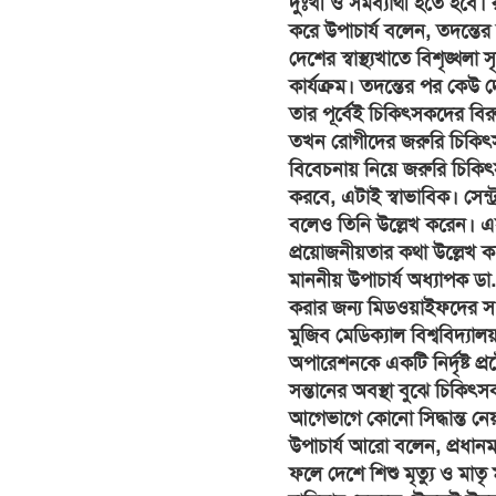
দুঃখী ও সমব্যাথী হতে হবে। 
করে উপাচার্য বলেন, তদন্
দেশের স্বাস্থ্যখাতে বিশৃঙ্খ
কার্যক্রম। তদন্তের পর কেউ দোষ
তার পূর্বেই চিকিৎসকদের বিরু
তখন রোগীদের জরুরি চিকিৎস
বিবেচনায় নিয়ে জরুরি চিকিৎ
করবে, এটাই স্বাভাবিক। সেন
বলেও তিনি উল্লেখ করেন। এস
প্রয়োজনীয়তার কথা উল্লেখ 
মাননীয় উপাচার্য অধ্যাপক ডা
করার জন্য মিডওয়াইফদের সংখ্যা
মুজিব মেডিক্যাল বিশ্ববিদ্যাল
অপারেশনকে একটি নির্দৃষ্ট প
সন্তানের অবস্থা বুঝে চিকিৎস
আগেভাগে কোনো সিদ্ধান্ত নেয়
উপাচার্য আরো বলেন, প্রধানম
ফলে দেশে শিশু মৃত্যু ও মাতৃ 