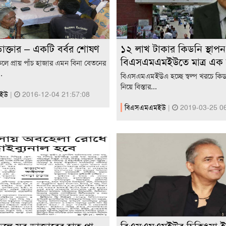
াক্তার – একটি বর্বর শোষণ
১২ লাখ টাকার কিডনি স্থাপন
বিএসএমএমইউতে মাত্র এক ল
কেলে প্রায় পাঁচ হাজার এমন বিনা বেতনের
.
বিএসএমএমইউএ হচ্ছে স্বল্প খরচে কিডনি
নিয়ে বিস্তার...
মইউ
|
2016-12-04 21:57:08
বিএসএমএমইউ
|
2019-03-25 06