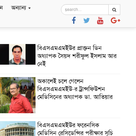
ে
অন্যান্য
বিএসএমএমইউর প্রাক্তন ডিন
অধ্যাপক সৈয়দ শরীফুল ইসলাম আর
নেই
অকালেই চলে গেলেন
বিএসএমএমইউ-র ট্রান্সফিউশন
মেডিসিনের অধ্যাপক ডা. আতিয়ার
বিএসএমএমইউর ফরেনসিক
মেডিসিন রেসিডেন্সির পরীক্ষার সূচি