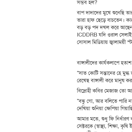
সম্ভব হল?
বাপ দাদাদের মুখে শুনেছি তা
তারা হাফ ছেড়ে বাচতেন। ক
বড় বড় পদ দখল করে আছেন অথ
ICDDRB যদি ওরাল সেলাইন 
সোসাল মিডিয়ায় জ্বালাময়ী স্
বাঙ্গালীদের কার্যকলাপে হত
"সাত কোটি সন্তানের হে মুগ্ধ
রেখেছ বাঙ্গালী করে মানুষ কর
বিদ্রোহী কবির মেজাজ তো 
"বন্ধু গো, আর বলিতে পারি না
দেখিয়া শুনিয়া ক্ষেপিয়া গিয়
আমার মতে, শুধু ফি নির্ধারণ
সেক্টরকে (স্বাস্থ্য, শিক্ষা, ক