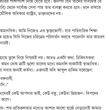
ারির পাশাপাশি নিয়ে যেতে হবে। জনগণ যেন তাদের সাধ্যমত যে
ি) থেকে সর্বোচ্চ সেবা পায় তার ব্যবস্থা করতে হবে। মনে রাখতে
র মৌলিক অধিকার রাষ্ট্রের, ডাক্তারদের নয়।
ানবিক। আমি নিজেও এর ভূক্তভোগী। যার পারিবারিক শিক্ষা
ত হয়েও যিনি নিজের চরিত্রের পরিবর্তন করতে পারেননি তার আচরণ
পনারই।
 হাতে তুলে নিয়ে নিশ্চয়ই নয়। আরও একটা কথা, চিকিৎসকরা
র কমন দোষ ত্রুটি গুলো তাদের মধ্যে কমনলি থাকাটাই স্বাভাবিক।
চা করা সবার জন্যই কর্তব্য। এজন্যই কবি আব্দুল হাকিম বলেছেন:
ঙ্গবাণী,
ানি।"
। এদেরই কেউ আপনার ভাই, কেউ বন্ধু, কেউবা প্রিয়জন। বিপদের
র আগে।
ুষ। শত প্রতিকূলতার মধ্যেও আশার আলো খুজেঁ বেড়ানোই আমার