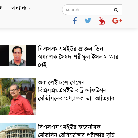
ে
অন্যান্য
বিএসএমএমইউর প্রাক্তন ডিন
অধ্যাপক সৈয়দ শরীফুল ইসলাম আর
নেই
অকালেই চলে গেলেন
বিএসএমএমইউ-র ট্রান্সফিউশন
মেডিসিনের অধ্যাপক ডা. আতিয়ার
বিএসএমএমইউর ফরেনসিক
মেডিসিন রেসিডেন্সির পরীক্ষার সূচি