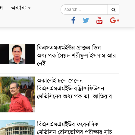
ে
অন্যান্য
বিএসএমএমইউর প্রাক্তন ডিন
অধ্যাপক সৈয়দ শরীফুল ইসলাম আর
নেই
অকালেই চলে গেলেন
বিএসএমএমইউ-র ট্রান্সফিউশন
মেডিসিনের অধ্যাপক ডা. আতিয়ার
বিএসএমএমইউর ফরেনসিক
মেডিসিন রেসিডেন্সির পরীক্ষার সূচি