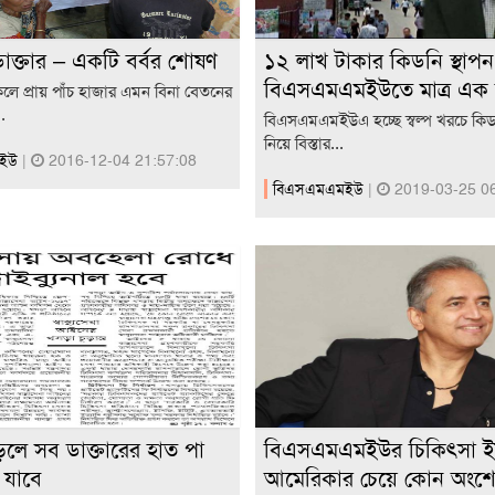
াক্তার – একটি বর্বর শোষণ
১২ লাখ টাকার কিডনি স্থাপন
বিএসএমএমইউতে মাত্র এক ল
কেলে প্রায় পাঁচ হাজার এমন বিনা বেতনের
.
বিএসএমএমইউএ হচ্ছে স্বল্প খরচে কিডনি
নিয়ে বিস্তার...
মইউ
|
2016-12-04 21:57:08
বিএসএমএমইউ
|
2019-03-25 06
লে সব ডাক্তারের হাত পা
বিএসএমএমইউর চিকিৎসা 
ে যাবে
আমেরিকার চেয়ে কোন অংশে