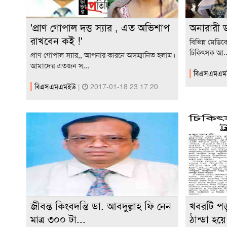
'প্রাণ গোপাল দত্ত স্যার , এত অভিশাপ
অনারারী ড
রাখবেন কই !'
বিভিন্ন মেডি
চিকিৎসক আ..
প্রাণ গোপাল স্যার,, আপনার কারনে অসম্মানিত হলাম।
আমাদের এতজন স...
বিএসএমএ
বিএসএমএমইউ
|
2017-01-18 23:17:20
জীবন্ত কিংবদন্তি ডা. আবদুল্লাহ ফি নেন
খবরটি পড়
মাত্র ৩০০ টা...
ঠান্ডা হয়