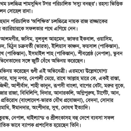
প্রথম চলচ্চিত্র শামসুদ্দিন টগর পরিচালিত 'দস্যু বনহুর'। রহস্য ভিত্তিক
লেন সোহেল রানা।
ন পরিচালিত 'অশিক্ষিত' চলচ্চিত্রে নায়ক রাজ রাজ্জাকের
 ক্যারিয়ারকে সফলতার পথে এগিয়ে নেন।
্জাক, আলমগীর, জসিম, বুলবুল আহমেদ, জাফর ইকবাল, ওয়াসিম,
েদ, মিঠুন চক্রবর্তী (ভারত), ইলিয়াস কাঞ্চন, ফয়সাল (পাকিস্তান),
খ (পাকিস্তান), ইসমাইল শাহ (পাকিস্তান), শীবশ্রেষ্ঠ (নেপাল), ভুবন
িনেতাদের সঙ্গে জুটি বেঁধে অভিনয় করেছেন।
ে অভিনয় করেছেন গুণী এই অভিনেত্রী। এরমধ্যে উল্লেখযোগ্য
সার, যাদু নগর, নেপালী মেয়ে, রাখে আল্লাহ মারে কে, একই রাস্তা,
িদ্দী, আশীর্বাদ, শাহী কানুন, রূপসী বাংলা, বাপের বেটা, মরুর বুকে,
জার রাজা, বিধিলিপি, দিদার, আনারকলি, অগ্নিপুরুষ, টার্গেট, আন,
, প্রতিরোধ (বাংলাদেশ-ভারত যৌথ প্রযোজনা), বেদনা, সোনার
 সমাধি, ঈমানদার, অংশীদার, সুখ, দোযখ ইত্যাদি।
ুরস্ক, নেপাল, থাইল্যান্ড ও শ্রীলংকাসহ বহু দেশে ব্যবসা সফল
্জাতিক ভাবে ব্যাপক প্রশংসিত হয়েছেন তিনি।