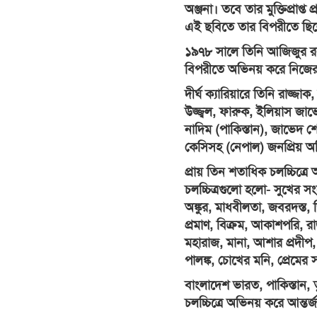
অঞ্জনা। তবে তার মুক্তিপ্রাপ্ত 
এই ছবিতে তার বিপরীতে ছি
১৯৭৮ সালে তিনি আজিজুর রহমা
বিপরীতে অভিনয় করে নিজের
দীর্ঘ ক্যারিয়ারে তিনি রাজ
উজ্জ্বল, ফারুক, ইলিয়াস জাভ
নাদিম (পাকিস্তান), জাভেদ শে
কেসিসহ (নেপাল) জনপ্রিয় অভ
প্রায় তিন শতাধিক চলচ্চিত্র
চলচ্চিত্রগুলো হলো- সুখের সং
অঙ্কুর, মাধবীলতা, জবরদস্ত, জ
প্রমাণ, বিক্রম, আকাশপরি, রা
মহারাজ, মানা, আশার প্রদীপ
পালঙ্ক, চোখের মনি, প্রেমের
বাংলাদেশ ভারত, পাকিস্তান, ত
চলচ্চিত্রে অভিনয় করে আন্তর