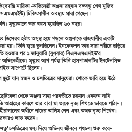
ত কিংবদন্তি নায়িকা -অভিনেত্রী অঞ্জনা রহমান বঙ্গবন্ধু শেখ মুজিব
িএসএমএমইউ) চিকিৎসাধীন অবস্থায় মারা গেছেন ।
তিনি। মৃত্যুকালে তার বয়স হয়েছিল ৬০ বছর।
২৪ ডিসেম্বর হঠাৎ অসুস্থ হয়ে পড়লে অঞ্জনাকে রাজধানীর একটি
করা হয়। তিনি জ্বরে ভুগছিলেন। ইনফেকশন তার সারা শরীরে ছড়িয়ে
তি হওয়ার পর ১ জানুয়ারি (বুধবার) বিএসএমএমইউ'র
 অভিনেত্রীকে। মৃত্যুর আগ পর্যন্ত তিনি হাসপাতালটির ইনটেনসিভ
াইফ সাপোর্টে ছিলেন।
ে ছুটে যান স্বজন ও চলচ্চিত্রের মানুষেরা। শোকে ভারি হয়ে উঠে
ছোটবেলা থেকে অঞ্জনা সাহা পরবর্তীতে রহমান একজন নামি
প্রতি আগ্রহের কারণে তার বাবা মা তাকে নৃত্য শিখতে ভারতে পাঠান।
জ হীরালালের অধীনে নাচের তালিম নেন এবং কত্থক নৃত্য শিখেন।
পুরস্কারও লাভ করেন।
েতু' চলচ্চিত্রের মধ্য দিয়ে অভিনয় জীবনে পথচলা শুরু করেন