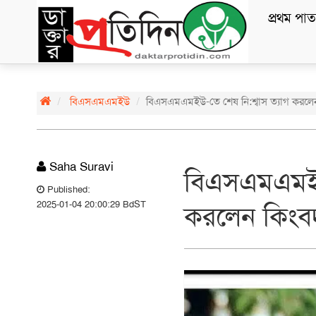
প্রথম পাত
বিএসএমএমইউ
বিএসএমএমইউ-তে শেষ নি:শ্বাস ত্যাগ করলেন 
Saha Suravi
বিএসএমএমইউ-
Published:
2025-01-04 20:00:29 BdST
করলেন কিংবদন