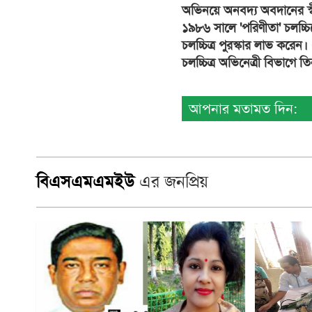
অভিনয়ে অনবদ্য অবদানের স্বী
১৯৮৬ সালে 'পরিণীতা' চলচ্চিত্
চলচ্চিত্র পুরস্কার লাভ করেন।
চলচ্চিত্র অভিনেত্রী বিভাগে 
আপনার মতামত দিন:
বিএসএমএমইউ
এর জনপ্রিয়