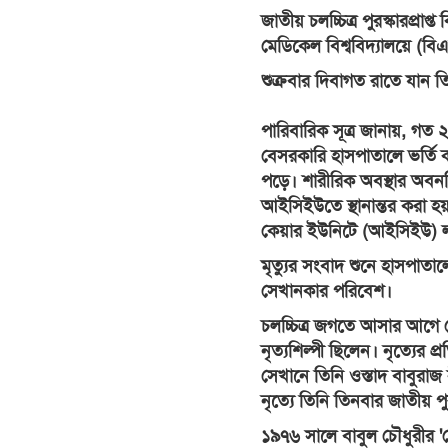
জাতীয় চলচ্চিত্র পুরস্কারপ্রাপ্
মেডিকেল বিশ্ববিদ্যালয়ে (ব
শুক্রবার দিবাগত রাতে যান 
পারিবারিক সূত্র জানায়, গত 
বেসরকারি হাসপাতালে ভর্তি 
পড়ে। শারীরিক অবস্থার অবন
আইসিইউতে স্থানান্তর করা হয়
কেয়ার ইউনিটে (আইসিইউ) ল
মৃত্যুর সংবাদ শুনে হাসপাতাল
সেখানকার পরিবেশ।
চলচ্চিত্র জগতে আসার আগে 
নৃত্যশিল্পী ছিলেন। নৃত্যের 
সেখানে তিনি ওস্তাদ বাবুরা
নৃত্যে তিনি তিনবার জাতীয় 
১৯৭৬ সালে বাবুল চৌধুরীর 'স