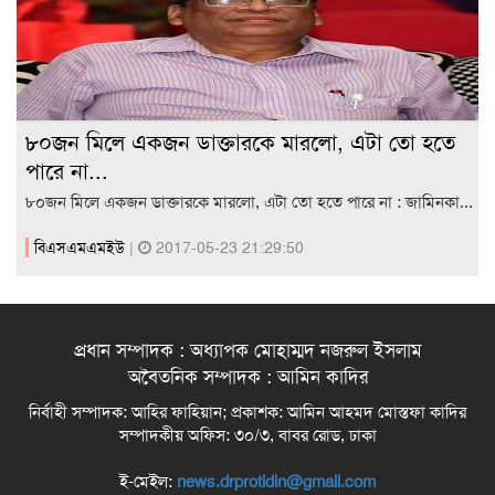
৮০জন মিলে একজন ডাক্তারকে মারলো, এটা তো হতে
পারে না...
৮০জন মিলে একজন ডাক্তারকে মারলো, এটা তো হতে পারে না : জামিনকা...
বিএসএমএমইউ
|
2017-05-23 21:29:50
প্রধান সম্পাদক : অধ্যাপক মোহাম্মদ নজরুল ইসলাম
অবৈতনিক সম্পাদক : আমিন কাদির
নির্বাহী সম্পাদক: আহির ফাহিয়ান; প্রকাশক: আমিন আহমদ মোস্তফা কাদির
সম্পাদকীয় অফিস: ৩০/৩, বাবর রোড, ঢাকা
ই-মেইল:
news.drprotidin@gmail.com