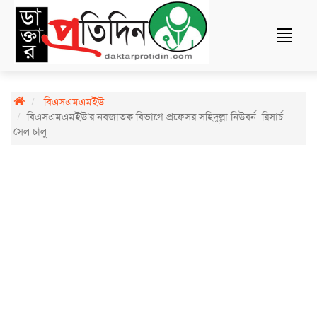
Toggle
navigat
বিএসএমএমইউ
বিএসএমএমইউ’র নবজাতক বিভাগে প্রফেসর সহিদুল্লা নিউবর্ন রিসার্চ
সেল চালু