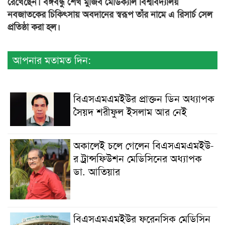
রেখেছেন। বঙ্গবন্ধু শেখ মুজিব মেডিক্যাল বিশ্ববিদ্যালয়
নবজাতকের চিকিৎসায় অবদানের স্বরূপ তাঁর নামে এ রিসার্চ সেল
প্রতিষ্ঠা করা হল।
আপনার মতামত দিন:
বিএসএমএমইউর প্রাক্তন ডিন অধ্যাপক
সৈয়দ শরীফুল ইসলাম আর নেই
অকালেই চলে গেলেন বিএসএমএমইউ-
র ট্রান্সফিউশন মেডিসিনের অধ্যাপক
ডা. আতিয়ার
বিএসএমএমইউর ফরেনসিক মেডিসিন