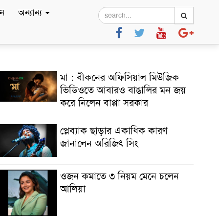
ে
অন্যান্য
মা : বীকনের অফিসিয়াল মিউজিক
ভিডিওতে আবারও বাঙালির মন জয়
করে নিলেন বাপ্পা সরকার
প্লেব্যাক ছাড়ার একাধিক কারণ
জানালেন অরিজিৎ সিং
ওজন কমাতে ৩ নিয়ম মেনে চলেন
আলিয়া