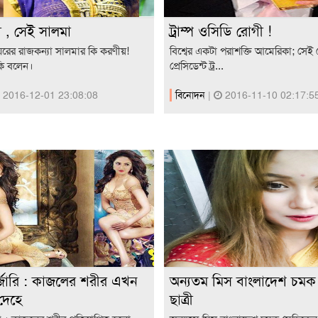
 , সেই সালমা
ট্রাম্প ওসিডি রোগী !
ঘরের রাজকন্যা সালমার কি করণীয়!
বিশ্বের একটা পরাশক্তি আমেরিকা; সেই
ি বলেন।
প্রেসিডেন্ট ট্র...
2016-12-01 23:08:08
বিনোদন
|
2016-11-10 02:17:5
জারি : কাজলের শরীর এখন
অন্যতম মিস বাংলাদেশ চমক
দেহে
ছাত্রী