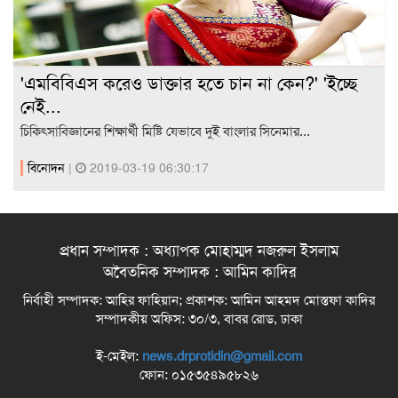
'এমবিবিএস করেও ডাক্তার হতে চান না কেন?' 'ইচ্ছে
নেই...
চিকিৎসাবিজ্ঞানের শিক্ষার্থী মিষ্টি যেভাবে দুই বাংলার সিনেমার...
বিনোদন
|
2019-03-19 06:30:17
প্রধান সম্পাদক : অধ্যাপক মোহাম্মদ নজরুল ইসলাম
অবৈতনিক সম্পাদক : আমিন কাদির
নির্বাহী সম্পাদক: আহির ফাহিয়ান; প্রকাশক: আমিন আহমদ মোস্তফা কাদির
সম্পাদকীয় অফিস: ৩০/৩, বাবর রোড, ঢাকা
ই-মেইল:
news.drprotidin@gmail.com
ফোন: ০১৫৩৫৪৯৫৮২৬