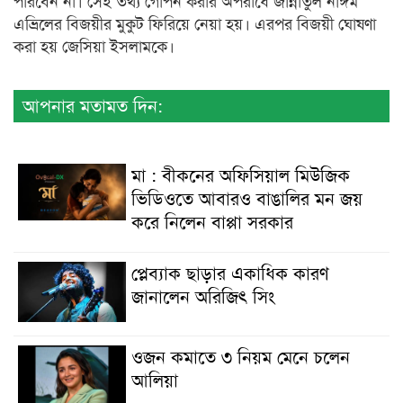
পারবেন না। সেই তথ্য গোপন করার অপরাধে জান্নাতুল নাঈম
এভ্রিলের বিজয়ীর মুকুট ফিরিয়ে নেয়া হয়। এরপর বিজয়ী ঘোষণা
করা হয় জেসিয়া ইসলামকে।
আপনার মতামত দিন:
মা : বীকনের অফিসিয়াল মিউজিক
ভিডিওতে আবারও বাঙালির মন জয়
করে নিলেন বাপ্পা সরকার
প্লেব্যাক ছাড়ার একাধিক কারণ
জানালেন অরিজিৎ সিং
ওজন কমাতে ৩ নিয়ম মেনে চলেন
আলিয়া