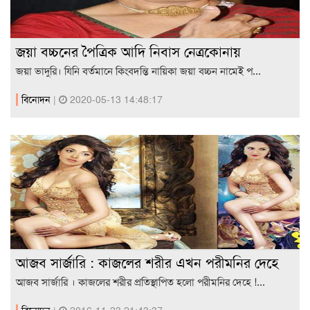
জয়া বচ্চনের পৈত্রিক আদি নিবাস নেত্রকোনায়
জয়া ভাদুরি। যিনি বর্তমানে কিংবদন্তি নায়িকা জয়া বচ্চন নামেই প...
বিনোদন
|
2020-05-13 14:48:17
আজব সার্জারি : কাজলের শরীর এখন পরীমনির দেহে
আজব সার্জারি । কাজলের শরীর প্রতিস্থাপিত হলো পরীমনির দেহে !...