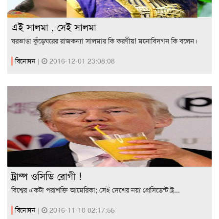
এই সালমা , সেই সালমা
ঘরভাঙা কুঁড়েঘরের রাজকন্যা সালমার কি করণীয়! মনোবিদগন কি বলেন।
বিনোদন
|
2016-12-01 23:08:08
ট্রাম্প ওসিডি রোগী !
বিশ্বের একটা পরাশক্তি আমেরিকা; সেই দেশের নয়া প্রেসিডেন্ট ট্র...
বিনোদন
|
2016-11-10 02:17:55