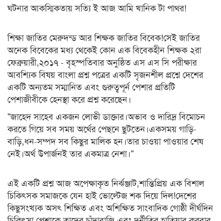
ঘটনার আকস্মিকতায় সত্যি ই আজ আমি খানিক টা পাথর!
শিক্ষা জাতির মেরুদন্ড আর শিক্ষক জাতির বিবেক!সেই জাতির
অনেক বিবেকের মধ্য থেকেই কোন এক বিবেকহীন শিক্ষক ২রা
ফেব্রুয়ারী,২০১৭ - বৃহস্পতিবার অনুষ্ঠিত এস এস সি পরীক্ষার
আবশ্যিক বিষয় বাংলা প্রশ্ন পত্রের একটি সৃজনশীল প্রশ্নে দেশের
একটি অন্যতম সম্মানিত এবং গুরুত্বপূর্ন পেশার প্রতিটি
পেশাজীবীকে হেনস্থা করে প্রশ্ন করেছেন।
"জাহেদ সাহেব একজন লোভী ডাক্তার।অভাব ও দারিদ্র বিমোচন
করতে গিয়ে সব সময় অর্থের পেছনে ছুটতেন।একসময় গাড়ি-
বাড়ি,ধন-সম্পদ সব কিছুর মালিক হন।তার চাওয়া পাওয়ার শেষ
নেই।অর্থ উপার্জনই তার একমাত্র নেশা।"
এই একটি প্রশ্ন আজ অপেক্ষাকৃত নির্ঝঞ্জাট,শান্তিপ্রিয় এক বিশাল
চিকিৎসক সমাজকে যেন হাই ভোল্টেজ শক দিয়ে দিল!দেশের
কিছুসংখ্যক অসৎ শিক্ষিত এবং অশিক্ষিত সাংবাদিক গোষ্ঠী দীর্ঘদিন
চিকিৎসা পেশাকে তাদের চাঁদাবাজি এবং দুর্নীতির হাতিয়ার করবার