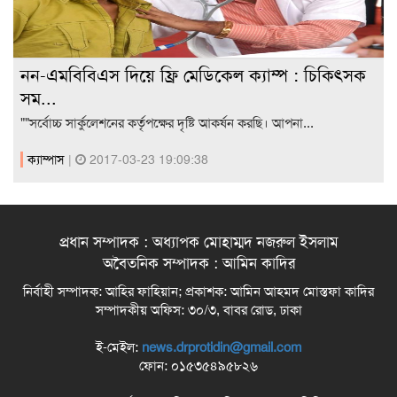
নন-এমবিবিএস দিয়ে ফ্রি মেডিকেল ক্যাম্প : চিকিৎসক
সম...
""সর্বোচ্চ সার্কুলেশনের কর্তৃপক্ষের দৃষ্টি আকর্ষন করছি। আপনা...
ক্যাম্পাস
|
2017-03-23 19:09:38
প্রধান সম্পাদক : অধ্যাপক মোহাম্মদ নজরুল ইসলাম
অবৈতনিক সম্পাদক : আমিন কাদির
নির্বাহী সম্পাদক: আহির ফাহিয়ান; প্রকাশক: আমিন আহমদ মোস্তফা কাদির
সম্পাদকীয় অফিস: ৩০/৩, বাবর রোড, ঢাকা
ই-মেইল:
news.drprotidin@gmail.com
ফোন: ০১৫৩৫৪৯৫৮২৬