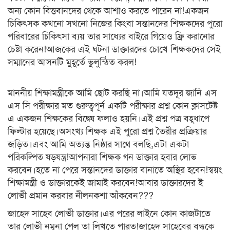
অন্য কোন বিত্তবানদের থেকে আশাও করতে পারেন না!একজন
চিকিৎসক কখনো সখনো নিজের কিংবা সন্তানদের শিক্ষকদের পুরো
পরিবারের চিকিৎসা ব্যয় তার সাধ্যের বাইরে গিয়েও ফ্রি করানোর
চেষ্টা করেন!আজকের এই ঘটনা ডাক্তারদের চোখে শিক্ষকদের সেই
সম্মানের আসনটি মুহূর্তে ভুলুন্ঠিত করল!
মাননীয় শিক্ষামন্ত্রীকে আমি ছোট করছি না।আমি যতদূর জানি এস
এস সি পরীক্ষার মত গুরুত্বপূর্ন একটি পরীক্ষার প্রশ্ন কোন ক্লাসটেষ্ট
এ একজন শিক্ষকের বিদ্বেষ ফলাও হয়নি।এই প্রশ্ন পত্র বহূধাপে
ফিল্টার হয়েছে।অসংখ্য শিক্ষক এই পুরো প্রশ্ন তৈরীর প্রক্রিয়ার
জড়িত।এবং আমি অত্যন্ত নিষ্ঠার সাথে বলছি,এটা একটা
পরিকল্পিত ষড়যন্ত্র!আপনারা শিক্ষক গন ডাক্তার হবার লোভ
করবেন।হতে না পেরে সন্তানদের ডাক্তার বানাতে অস্থির হবেন!স্বয়ং
শিক্ষামন্ত্রী ও ডাক্তারকেই জামাই করবেন!আবার ডাক্তারদের ই
লোভী প্রমান করবার নীলনকশা আঁকবেন???
জাহেদ সাহেব লোভী ডাক্তার।এর পরের লাইনে কোন কাজটাতে
তার লোভী নমুনা পেল তা লিখতে পারত!জাহেদ সাহেবের বন্ধুকে