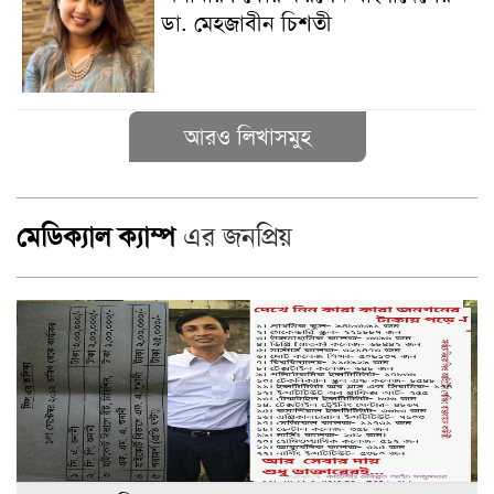
ডা. মেহজাবীন চিশতী
আরও লিখাসমুহ
মেডিক্যাল ক্যাম্প
এর জনপ্রিয়