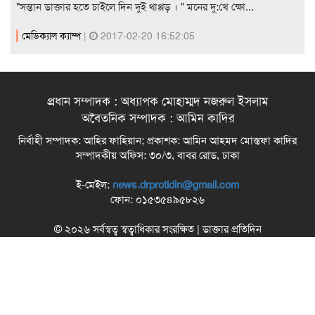
"সন্তান ডাক্তার হতে চাইলে দিন দুই থাপ্পড় । " মনের দু:খে ক্ষো...
মেডিক্যাল ক্যাম্প
|
2017-02-20 16:52:05
প্রধান সম্পাদক : অধ্যাপক মোহাম্মদ নজরুল ইসলাম
অবৈতনিক সম্পাদক : আমিন কাদির
নির্বাহী সম্পাদক: আহির ফাহিয়ান; প্রকাশক: আমিন আহমদ মোস্তফা কাদির
সম্পাদকীয় অফিস: ৩০/৩, বাবর রোড, ঢাকা
ই-মেইল:
news.drprotidin@gmail.com
ফোন: ০১৫৩৫৪৯৫৮২৬
© ২০২৬ সর্বস্বত্ব স্বত্বাধিকার সংরক্ষিত | ডাক্তার প্রতিদিন