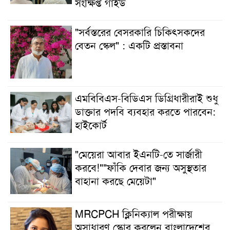
সংক্ষিপ্ত গাইড
"সর্বস্তরের বেসরকারি চিকিৎসকদের
বেতন স্কেল" : একটি প্রস্তাবনা
এমবিবিএস-বিডিএস ডিগ্রিধারীরাই শুধু
ডাক্তার পদবি ব্যবহার করতে পারবেন:
হাইকোর্ট
"মেয়েরা আবার ইএনটি-তে সার্জারী
করবে!""ফাঁকি দেবার জন্য অসুস্থতার
বাহানা করছে মেয়েটা"
MRCPCH ক্লিনিক্যাল পরীক্ষায়
অসাধারণ স্কোর করলেন বাংলাদেশের