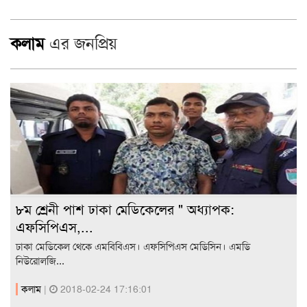
কলাম
এর জনপ্রিয়
৮ম শ্রেনী পাশ ঢাকা মেডিকেলের " অধ্যাপক:
এফসিপিএস,...
ঢাকা মেডিকেল থেকে এমবিবিএস। এফসিপিএস মেডিসিন। এমডি
নিউরোলজি...
কলাম
|
2018-02-24 17:16:01