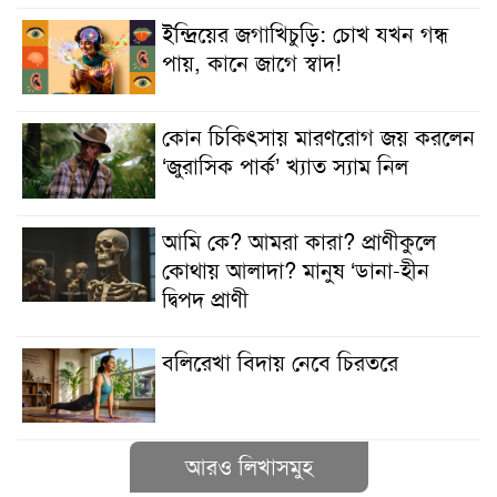
ইন্দ্রিয়ের জগাখিচুড়ি: চোখ যখন গন্ধ
পায়, কানে জাগে স্বাদ!
কোন চিকিৎসায় মারণরোগ জয় করলেন
‘জুরাসিক পার্ক’ খ্যাত স্যাম নিল
আমি কে? আমরা কারা? প্রাণীকুলে
কোথায় আলাদা? মানুষ ‘ডানা-হীন
দ্বিপদ প্রাণী
বলিরেখা বিদায় নেবে চিরতরে
আরও লিখাসমুহ