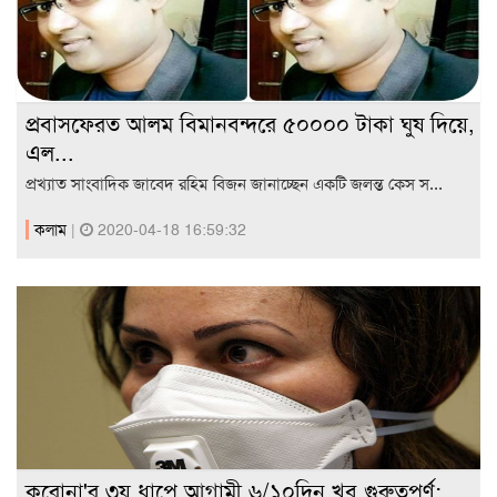
প্রবাসফেরত আলম বিমানবন্দরে ৫০০০০ টাকা ঘুষ দিয়ে,
এল...
প্রখ্যাত সাংবাদিক জাবেদ রহিম বিজন জানাচ্ছেন একটি জলন্ত কেস স...
কলাম
|
2020-04-18 16:59:32
করোনা'র ৩য় ধাপে আগামী ৬/১০দিন খুব গুরুত্বপূর্ণ: