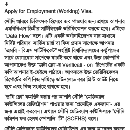
⬇
Apply for Employment (Working) Visa.
সৌদি আরবে চিকিৎসক হিসেবে জব পাওয়ার জন্য প্রথমে আপনার
এমবিবিএস ডিগ্রীর সার্টিফিকেট ভরিফিকেশন করতে হবে। এটাকে
"Data Flow" বলে। এটি একটি অর্গানাইজেশন যার মাধ্যমে
নির্দিষ্ট পরিমাণ সার্ভিস চার্জ বা ফিস প্রদান সাপেক্ষে আপনার
"এমবি - বিএস সার্টিফিকেট" সংশ্লিষ্ট বিশ্ববিদ্যালয়ের কর্তৃপক্ষের
সাথে যোগাযোগ সাপেক্ষে যাচাই করে থাকে এবং উক্ত কোম্পানি
আপানাকেও উক্ত "ডাটা ফ্লো"-র Verificati - on রিপোর্টের একটি
কপি আপনার ই-মেইলে পাঠাবে। আপনাকে উক্ত ভেরিফিকেশন
রিপোর্টের কপি নিজ দায়িত্বে ডাউনলোড করে প্রিন্ট আউট নিতে
হবে এবং নিজ সংগ্রহে রাখতে হবে।
"ডাটা ফ্লো" কমপ্লিট করার পর আপনি সৌদি "মেডিক্যাল
কাউন্সিলের রেজিষ্ট্রেশন" পাওয়ার জন্য "প্রমেট্রিক এক্জাম"- এর
জন্য এপ্লাই করবেন। এখানে সৌদি মেডিক্যাল কাউন্সিলকে "সৌদি
কমিশন ফর হেলথ স্পেশালি -টি" (SCFHS) বলে।
সৌদি মেডিক্যাল কাউন্সিলের রেজিষ্ট্রেশন এর জন্য আবেদন করলে