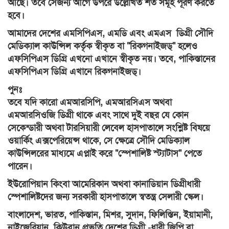
আছে। তবে সেজন্য আগে উপরে উল্লেখিত শর্ত সমূহ পূরণ করতে
হবে।
আমাদের দেশের এমসিপিএস, এমডি এবং এমএস ডিগ্রী সৌদি
মেডিক্যাল কাউন্সিল কর্তৃক স্বীকৃত বা "রিকগনাইজড্" হলেও
এফসিপিএস ডিগ্রি এখনো এখানে স্বীকৃত নয়। তবে, পাকিস্তানের
এফসিপিএস ডিগ্রি এখানে রিকগনাইজড্।
পুনঃ
তবে যদি কারো এমআরসিপি, এমআরসিএস অথবা
এমআরসিওজি ডিগ্রী থাকে এবং সাথে দুই বছর যে কোন
সেকেন্ডারী অথবা টারসিয়ারী লেবেল হাসপাতালে সংশ্লিষ্ট বিষয়ে
ওয়ার্কিং এক্সপেরিয়েন্স থাকে, সে ক্ষেত্রে সৌদি মেডিক্যাল
কাউন্সিলরের মাধ্যমে এপ্লাই করে "স্পেশালিষ্ট স্ট্যাটাস" পেতে
পারেন।
ইউরোপিয়ান কিংবা আমেরিকান অথবা কানাডিয়ান ডিগ্রীধারী
স্পেশালিষ্টদের জন্য সরকারী হাসপাতালে স্বতন্ত্র সেলারী স্কেল।
বাংলাদেশ, ভারত, পাকিস্তান, মিশর, সুদান, ফিলিস্তিন, ইয়ামানী,
নাইজেরিয়ান, কিউবান প্রভৃতি দেশের ডিগ্রী -ধারী জিপি বা