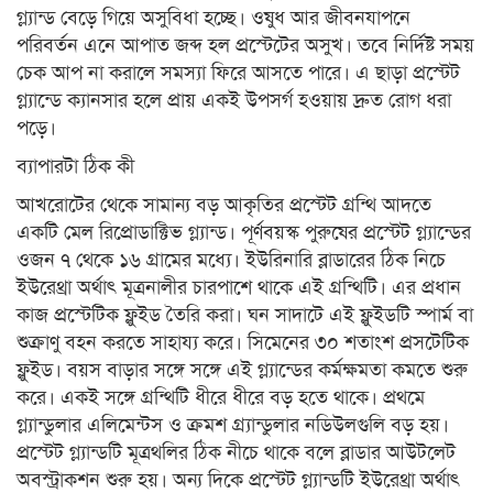
গ্ল্যান্ড বেড়ে গিয়ে অসুবিধা হচ্ছে। ওষুধ আর জীবনযাপনে
পরিবর্তন এনে আপাত জব্দ হল প্রস্টেটের অসুখ। তবে নির্দিষ্ট সময়
চেক আপ না করালে সমস্যা ফিরে আসতে পারে। এ ছাড়া প্রস্টেট
গ্ল্যান্ডে ক্যানসার হলে প্রায় একই উপসর্গ হওয়ায় দ্রুত রোগ ধরা
পড়ে।
ব্যাপারটা ঠিক কী
আখরোটের থেকে সামান্য বড় আকৃতির প্রস্টেট গ্রন্থি আদতে
একটি মেল রিপ্রোডাক্টিভ গ্ল্যান্ড। পূর্ণবয়স্ক পুরুষের প্রস্টেট গ্ল্যান্ডের
ওজন ৭ থেকে ১৬ গ্রামের মধ্যে। ইউরিনারি ব্লাডারের ঠিক নিচে
ইউরেথ্রা অর্থাৎ মূত্রনালীর চারপাশে থাকে এই গ্রন্থিটি। এর প্রধান
কাজ প্রস্টেটিক ফ্লুইড তৈরি করা। ঘন সাদাটে এই ফ্লুইডটি স্পার্ম বা
শুক্রাণু বহন করতে সাহায্য করে। সিমেনের ৩০ শতাংশ প্রসটেটিক
ফ্লুইড। বয়স বাড়ার সঙ্গে সঙ্গে এই গ্ল্যান্ডের কর্মক্ষমতা কমতে শুরু
করে। একই সঙ্গে গ্রন্থিটি ধীরে ধীরে বড় হতে থাকে। প্রথমে
গ্ল্যান্ডুলার এলিমেন্টস ও ক্রমশ গ্র্যান্ডুলার নডিউলগুলি বড় হয়।
প্রস্টেট গ্ল্যান্ডটি মূত্রথলির ঠিক নীচে থাকে বলে ব্লাডার আউটলেট
অবস্ট্রাকশন শুরু হয়। অন্য দিকে প্রস্টেট গ্ল্যান্ডটি ইউরেথ্রা অর্থাৎ