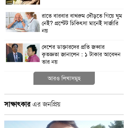
রাতে বারবার বাথরুম দৌড়তে গিয়ে ঘুম
নেই? প্রস্টেট চিকিৎসা মানেই সার্জারি
নয়
দেশের ডাক্তারদের প্রতি জব্বার
কৃতজ্ঞতা জানালেন : ১ টাকার আবেদন
তার নয়
আরও লিখাসমুহ
সাক্ষাৎকার
এর জনপ্রিয়