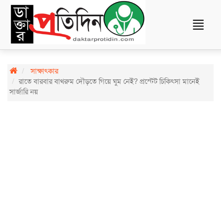
Toggle
navigat
সাক্ষাৎকার
রাতে বারবার বাথরুম দৌড়তে গিয়ে ঘুম নেই? প্রস্টেট চিকিৎসা মানেই
সার্জারি নয়