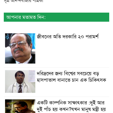
সূত্র আনন্দবাজার পত্রিকা
আপনার মতামত দিন:
জীবনের অতি দরকারি ২০ পরামর্শ
দরিদ্রদের জন্য বিশ্বের সবচেয়ে বড়
হাসপাতাল বানাতে চান এক চিকিৎসক
একটি কাল্পনিক সাক্ষাৎকার :দুই আর
দুই পাঁচ হয় কখন?যখন মানুষ মন্ত্রী হয়