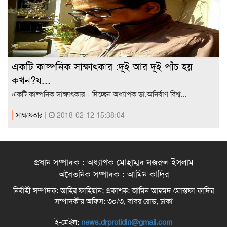
একটি কাল্পনিক সাক্ষাৎকার :দুই আর দুই পাঁচ হয়
কখন?য...
একটি কাল্পনিক সাক্ষাৎকার । দিচ্ছেন অধ্যাপক ডা.অনির্বাণ বিশ্ব...
সাক্ষাৎকার
|
2018-02-12 15:38:04
প্রধান সম্পাদক : অধ্যাপক মোহাম্মদ নজরুল ইসলাম
অবৈতনিক সম্পাদক : আমিন কাদির
নির্বাহী সম্পাদক: আহির ফাহিয়ান; প্রকাশক: আমিন আহমদ মোস্তফা কাদির
সম্পাদকীয় অফিস: ৩০/৩, বাবর রোড, ঢাকা
ই-মেইল:
news.drprotidin@gmail.com