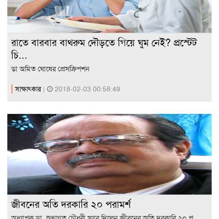
রাতে বারবার বাথরুম দৌড়তে গিয়ে ঘুম নেই? প্রস্টেট
চি...
ডা অমিত ঘোষের প্রেসক্রিপশন
সাক্ষাৎকার
|
2018-02-03 00:58:49
জীবনের অতি দরকারি ২০ পরামর্শ
অধ্যাপক ডা. শুভাগত চৌধুরী স্যার দিলেন জীবনের অতি দরকারি ২০ প...