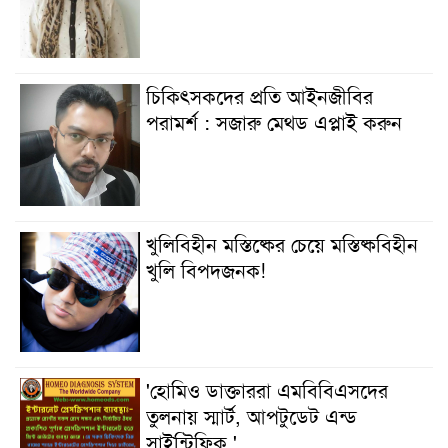
চিকিৎসকদের প্রতি আইনজীবির
পরামর্শ : সজারু মেথড এপ্লাই করুন
খুলিবিহীন মস্তিষ্কের চেয়ে মস্তিষ্কবিহীন
খুলি বিপদজনক!
'হোমিও ডাক্তাররা এমবিবিএসদের
তুলনায় স্মার্ট, আপটুডেট এন্ড
সাইন্টিফিক '