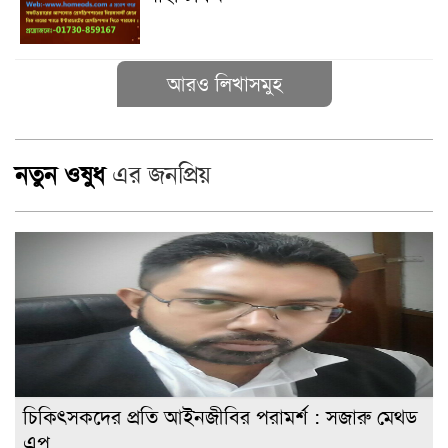
আরও লিখাসমুহ
নতুন ওষুধ
এর জনপ্রিয়
চিকিৎসকদের প্রতি আইনজীবির পরামর্শ : সজারু মেথড
এপ্...