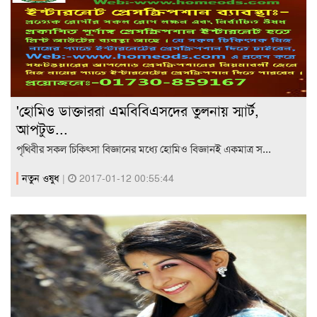
'হোমিও ডাক্তাররা এমবিবিএসদের তুলনায় স্মার্ট,
আপটুড...
পৃথিবীর সকল চিকিৎসা বিজ্ঞানের মধ্যে হোমিও বিজ্ঞানই একমাত্র স...
নতুন ওষুধ
|
2017-01-12 00:55:44