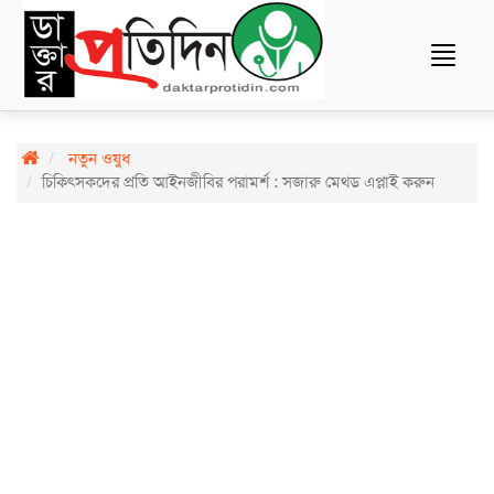
Toggle
navigat
নতুন ওষুধ
চিকিৎসকদের প্রতি আইনজীবির পরামর্শ : সজারু মেথড এপ্লাই করুন