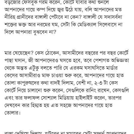
বড়জোর ফেসবুক গরম করেন, কোর্টে যাবার কথা শুনলে
আপনাদের গায়ে কম্প দিয়ে জ্বর উঠে যায়, বলি আপনাদের মত
নীরিহ প্রানীদের বাঙ্গালী পেটাবে না কেন? বাঙ্গালী যে সদাসর্বদা
শক্তের ভক্ত আর নরমের যম, সেটা কি মেডিক্যাল সিলেবাসে না
দিলে আপনারা বুঝবেন না?
মার খেয়েছেন? কেস ঠোকেন, আসামীদের বছরের পর বছর কোর্টে
পাছা ঘসান, জী আপনাদেরও ঘসতে হবে, তবে পেশাগত অভিজ্ঞতা
থেকে অন্তত এটুকু বলতে পারি যে এরকম ঘসাঘসিতে মার্ডার
কেসের আসামীরাও মাফ চাওয়া শুরু করে, আপনাদের গায়ে হাত
তোলা কাপুরুষদের কথা বাদই দিলাম, বেশী না, ২-৩ টা কেস
কোর্টে নিয়ে চালানো শুরু করেন, সেগুলিকে রানিং রাখেন, কেসগুলি
এবং তার ফলাফল সোশ্যাল মিডিয়ায় হাইলাইট করেন, তারপর
দেখবেন কার হিম্মত হয় এত সহজে আপনাদের গায়ে হাত
তোলার।
রাস্তা দেখিয়ে দিলাম, হাটবেন না ঘুমাবেন সেটা সম্পূর্ন আপনাদের