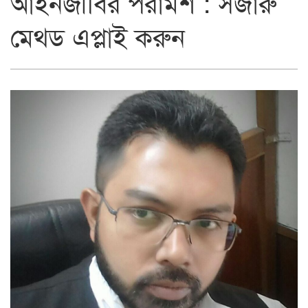
আইনজীবির পরামর্শ : সজারু
মেথড এপ্লাই করুন