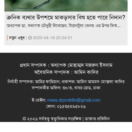
ক্রনিক ব্যথার উপশমে মাকড়সার বিষ হতে পারে নিদান?
অধ্যাপক ডা. শুভাগত চৌধুরী লিখেছেন, টারানটুলা ভেনম এর উপর ভিত...
নতুন ওষুধ
|
2020-04-18 20:24:01
প্রধান সম্পাদক : অধ্যাপক মোহাম্মদ নজরুল ইসলাম
অবৈতনিক সম্পাদক : আমিন কাদির
নির্বাহী সম্পাদক: আহির ফাহিয়ান; প্রকাশক: আমিন আহমদ মোস্তফা কাদির
সম্পাদকীয় অফিস: ৩০/৩, বাবর রোড, ঢাকা
ই-মেইল:
news.drprotidin@gmail.com
ফোন: ০১৫৩৫৪৯৫৮২৬
© ২০২৬ সর্বস্বত্ব স্বত্বাধিকার সংরক্ষিত | ডাক্তার প্রতিদিন