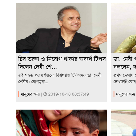
চির তরুণ ও নিরোগ থাকার অব্যর্থ টিপস
ডা. মেরী 
দিলেন দেবী শে...
বললেন, দা
এই সহজ পরামর্শগুলো বিশ্বখ্যাত চিকিৎসক ডা. দেবী
প্রথম দেখায় দ
শেঠীর। রোগমুক...
দেখলেই বোঝা
মানুষের জন্য
|
2019-10-18 08:37:49
মানুষের জন্