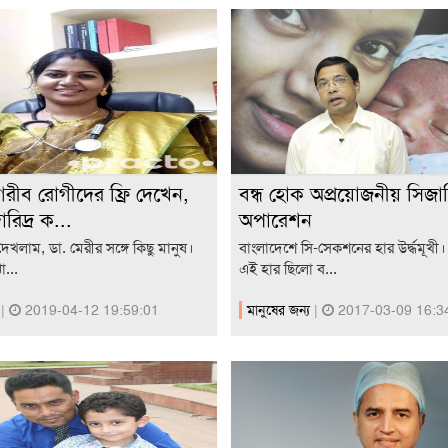
গরীব রোগীদের ফ্রি দেখেন,
বন্ধ হোক অপ্রয়োজনীয় সিজা
রিদ্র ক...
অপারেশন
েখলাম, ডা. মেরীর সঙ্গে কিছু মানুষ।
বাংলাদেশে সি-সেকশনের হার উর্দ্ধমূখ
...
এই হার ছিলো ব...
য
|
2019-04-12 19:59:01
মানুষের জন্য
|
2017-03-09 16:3