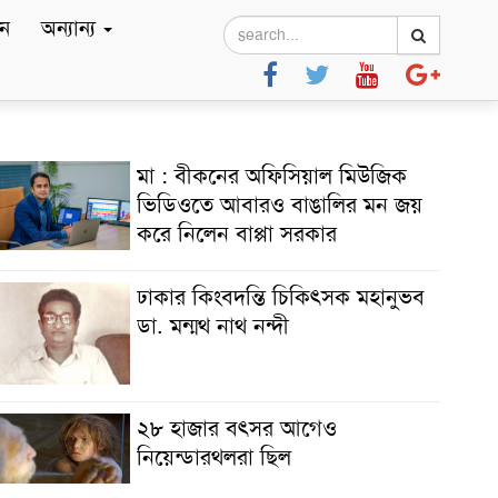
ে
অন্যান্য
মা : বীকনের অফিসিয়াল মিউজিক
ভিডিওতে আবারও বাঙালির মন জয়
করে নিলেন বাপ্পা সরকার
ঢাকার কিংবদন্তি চিকিৎসক মহানুভব
ডা. মন্মথ নাথ নন্দী
২৮ হাজার বৎসর আগেও
নিয়েন্ডারথলরা ছিল