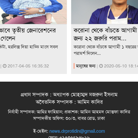
াবে তৃতীয় জেনারেশনের
করোনা থেকে বাঁচতে আগামী
 গেলেন
জন্য ২২ জরুরি পরাম...
্নভিটা, হরলিক্স দিয়া হাড্ডি মাংস সবল
করোনা থেকে বাঁচতে আগামী ১ বছরের 
পরামর্শ দিলেন...
য
|
2017-04-05 16:35:32
মানুষের জন্য
|
2020-05-10 18:1
প্রধান সম্পাদক : অধ্যাপক মোহাম্মদ নজরুল ইসলাম
অবৈতনিক সম্পাদক : আমিন কাদির
নির্বাহী সম্পাদক: আহির ফাহিয়ান; প্রকাশক: আমিন আহমদ মোস্তফা কাদির
সম্পাদকীয় অফিস: ৩০/৩, বাবর রোড, ঢাকা
ই-মেইল:
news.drprotidin@gmail.com
ফোন: ০১৫৩৫৪৯৫৮২৬