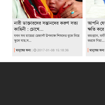
নারী ডাক্তারদের সন্তানদের করুণ সত্য
আপনি যেভ
কাহিনী : চোখে...
ক্ষতি করে
যখন সব মায়েরা রেজাল্ট উপলক্ষে শিশুদের বুকে নিয়ে
কমপ্ল্যান, বর
স্কুলে যায়,স...
করতে গিয়া...
মানুষের জন্য
|
2017-01-08 15:18:36
মানুষের জন্