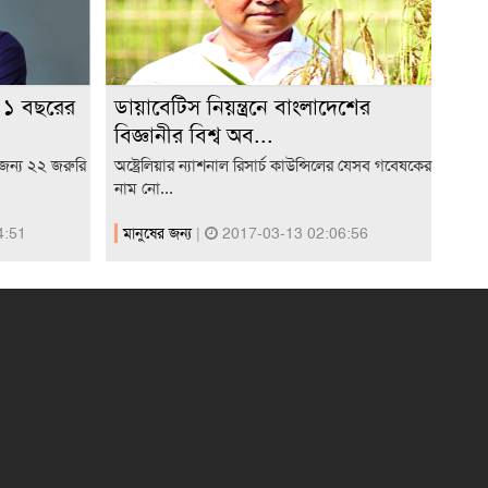
 ১ বছরের
ডায়াবেটিস নিয়ন্ত্রনে বাংলাদেশের
বিজ্ঞানীর বিশ্ব অব...
জন্য ২২ জরুরি
অষ্ট্রেলিয়ার ন্যাশনাল রিসার্চ কাউন্সিলের যেসব গবেষকের
নাম নো...
4:51
মানুষের জন্য
|
2017-03-13 02:06:56