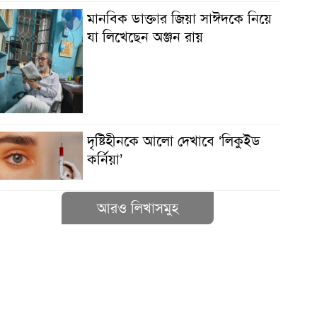
মানবিক ডাক্তার জিয়া সাঈদকে নিয়ে
যা লিখেছেন অঞ্জন রায়
দৃষ্টিহীনকে আলো দেখাবে ‘লিকুইড
কর্নিয়া’
আরও লিখাসমুহ