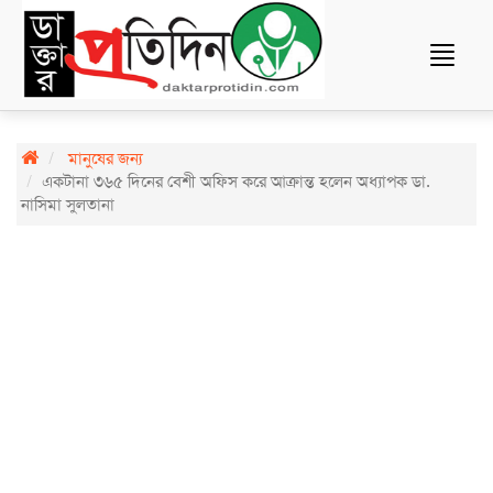
Toggle
navigat
মানুষের জন্য
একটানা ৩৬৫ দিনের বেশী অফিস করে আক্রান্ত হলেন অধ্যাপক ডা.
নাসিমা সুলতানা