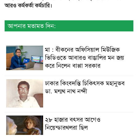
আরও কর্মকর্তা কর্মচারি।
আপনার মতামত দিন:
মা : বীকনের অফিসিয়াল মিউজিক
ভিডিওতে আবারও বাঙালির মন জয়
করে নিলেন বাপ্পা সরকার
ঢাকার কিংবদন্তি চিকিৎসক মহানুভব
ডা. মন্মথ নাথ নন্দী
২৮ হাজার বৎসর আগেও
নিয়েন্ডারথলরা ছিল